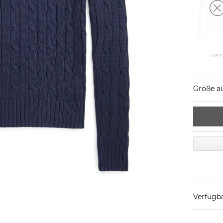
weis
Größe a
Verfügba