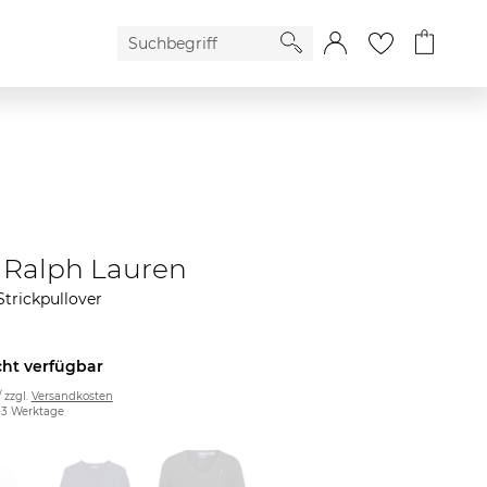
 Ralph Lauren
trickpullover
cht verfügbar
/ zzgl.
Versandkosten
2-3 Werktage