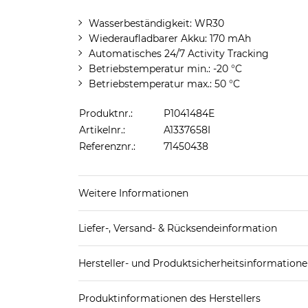
Wasserbeständigkeit: WR30
Wiederaufladbarer Akku: 170 mAh
Automatisches 24/7 Activity Tracking
Betriebstemperatur min.: -20 °C
Betriebstemperatur max.: 50 °C
Produktnr.:
P1041484E
Artikelnr.:
A1337658I
Referenznr.:
71450438
Weitere Informationen
Batterieverordnung
Liefer-, Versand- & Rücksendeinformation
Sie sind gesetzlich verpflichtet, Batterien zur
einer unserer Filialen oder in einer kommunal
Standard-Lieferung innerhalb Deutschlands:
Hersteller- und Produktsicherheitsinformation
Hinweis nach BattV
DHL-Paket
4,95€ - versandkostenfrei ab 
EAN:
0725882069647
Batterien und Akkus gehören nicht in den Hausmü
Spedition
3
Produktinformationen des Herstellers
gebrauchte Batterien zurückzugeben.