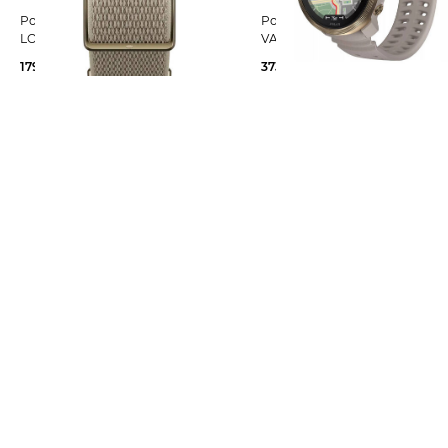
Polar | Fitnessarmband POLAR
Polar | Fitnessuhr POLAR
LOOP GEN2 WEARABLE SAND
VANTAGE M3
179,90 €
373,55 €
399,90 €