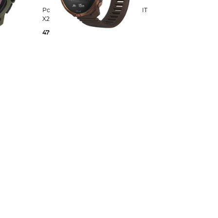
 X
Polar | GPS Multifunktionsuhr GRIT
X2 BK S-L
479,90 €