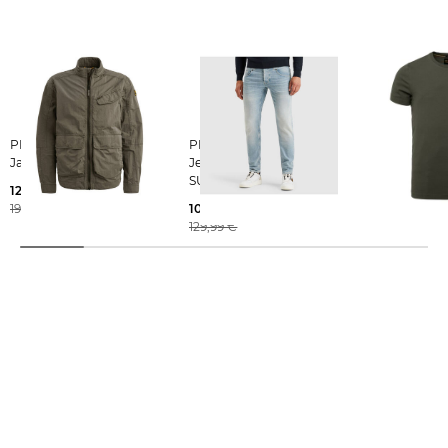
PME Legend | Herren
PME Legend | Herren
PME Legend | Herren T-
Jacke SHORT CARGO
Jeans CARIOR BLEACH
Shirt
SUPER SUMMER
124,55 €
29,99 €
199,99 €
105,35 €
129,99 €