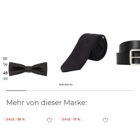
Weitere Details zu Rücksendungen und Retouren aus dem Ausland
findest du
hier
.
BOSS | Herren
BOSS | Herren
Marc O'Polo | Herren
Seidenfliege F-BOW TIE
Seidenkrawatte H-Tie 6
Ledergürtel
cm
49,95 €
47,69 €
59,95 €
56,25 €
49,95 €
69,95 €
Mehr von dieser Marke:
SALE: -38 %
SALE: -19 %