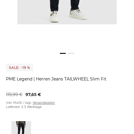
SALE: -19 %
PME Legend
|
Herren Jeans TAILWHEEL Slim Fit
119,99 €
97,65 €
inkl. MwSt. / zzgl.
Versandkosten
Lieferzeit: 2-3 Werktage