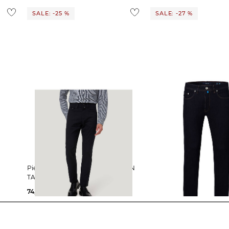
SALE: -25 %
SALE: -27 %
Pierre Cardin | Herren Jeans LYON
Pierre Cardin | Herren Jeans LYON
TAPERD
TAPERED
74,85 €
99,99 €
72,69 €
99,99 €