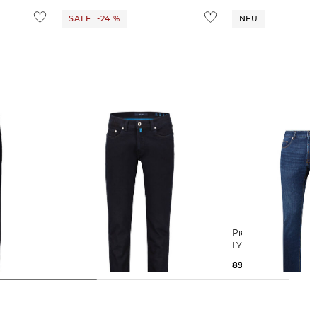
SALE: -24 %
NEU
Pierre Cardin | Herren Jeans LYON
Pierre Cardin | Herren Jeans PC-
Modern Tapered Fit
LYON Tapered Fit
76,29 €
99,99 €
89,45 €
129,99 €