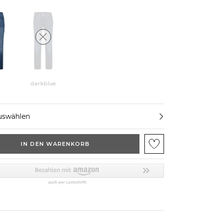
e
darkblue
uswählen
IN DEN WARENKORB