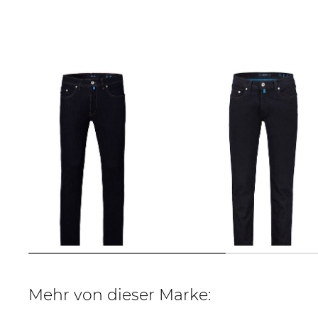
Pierre Cardin | Herren Jeans LYON
Pierre Cardin | Herren Jeans LYON
TAPERED
Modern Tapered Fit
72,69 €
99,99 €
76,29 €
99,99 €
Mehr von dieser Marke: