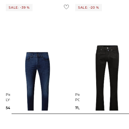
SALE: -39 %
SALE: -20 %
Pierre Cardin | Herren Jeans PC-
Pierre Cardin | Herren Cordhose
LYON
PC-LYON Tapered Fit
54,99 €
89,99 €
71,95 €
89,99 €