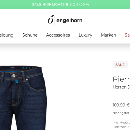
SALE HIGHLIGHTS BIS ZU -50 %
eidung
Schuhe
Accessoires
Luxury
Marken
Sa
SALE
Pier
Herren J
109,99 €
Niedrigster
inkl. MwSt. 
Lieferzeit: 