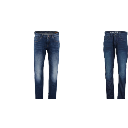
PME Legend | Herren Jeans
PME Legend | Herren Jeans
NIGHTFLIGHT Regular Fit
TAILWHEEL DARK DENI
Slim Fit
82,19 €
99,95 €
97,65 €
119,99 €