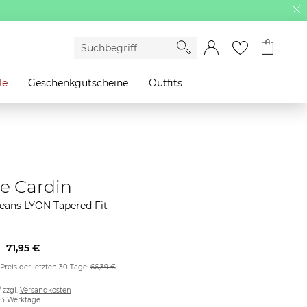
le
Geschenkgutscheine
Outfits
re Cardin
eans LYON Tapered Fit
71,95 €
 Preis der letzten 30 Tage:
66,39 €
/ zzgl.
Versandkosten
2-3 Werktage