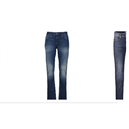
PME Legend | Herren Jeans
MAC | Herren Jeans BEN H900
M SHADE
NIGHTFLIGHT Regular Fit
Regular Fit
82,19 €
99,99 €
82,09 €
99,95 €