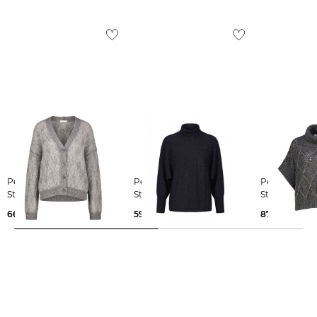
Peserico | Damen
Peserico | Damen
Peserico | Damen
Strickjacke
Strickpullover
Strickpullove
665,00 €
590,00 €
875,00 €