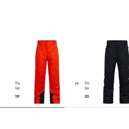
Peak Performance | Herren Skihose
Peak Performance | Herren Skihose
S
MAROON HIPE® 2L Insulated
MAROON HIPE® 2L Insul
199,99 €
300,00 €
204,99 €
300,00 €