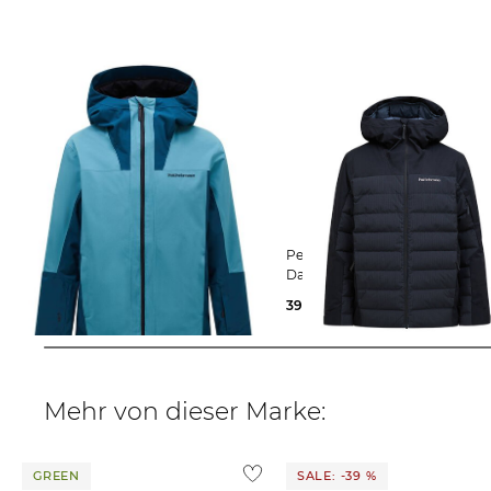
Peak Performance | Herren
Peak Performance | Herren
Skijacke RIDER TECH INSULATED
Daunenjacke SHRED DOWN
JACKET
399,99 €
500,00 €
450,00 €
Mehr von dieser Marke:
GREEN
SALE: -39 %