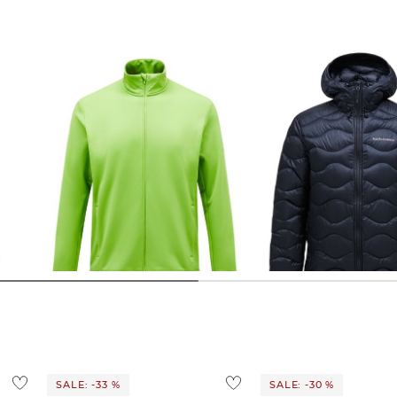
Peak Performance | Herren Jacke
Peak Performance | Herren
Midlayer RIDER TECH Regular Fit
Daunenjacke mit Kapuz
Regular Fit
84,99 €
150,00 €
189,99 €
280,00 €
SALE: -33 %
SALE: -30 %