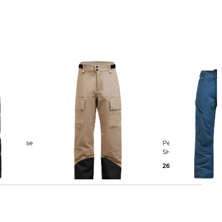
Peak Performance | Herren Skihose
Peak Performance | Herren Skihose
ated
EDGE INSULATED
SHRED Insulated
194,55 €
350,00 €
266,69 €
400,00 