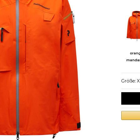
oran
mandar
Größe: X