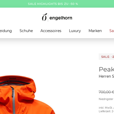
SALE HIGHLIGHTS BIS ZU -50 %
eidung
Schuhe
Accessoires
Luxury
Marken
Sa
SALE: -
Peak
Herren 
700,00 
Niedrigster
inkl. MwSt. 
Lieferzeit: 