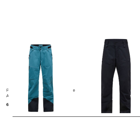
Peak Performance | Herren Skihose
Peak Performance | Herren Skihose
ALPINE GORE-TEX 3L SHELL
MAROON INSULATED 2L PANT
600,00 €
181,55 €
300,00 €