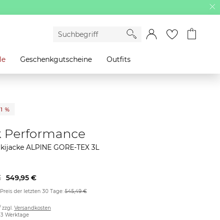
le
Geschenkgutscheine
Outfits
21 %
 Performance
Skijacke ALPINE GORE-TEX 3L
€
549,95 €
 Preis der letzten 30 Tage:
545,49 €
/ zzgl.
Versandkosten
2-3 Werktage