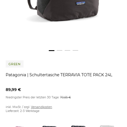
GREEN
Patagonia
|
Schultertasche TERRAVIA TOTE PACK 24L
89,99 €
Niedrigster Preis der letzten 30 Tage:
70,65 €
inkl. MwSt. / zzgl.
Versandkosten
Lieferzeit: 2-3 Werktage