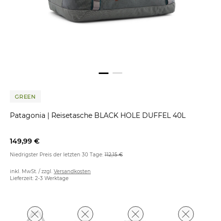
GREEN
Patagonia
|
Reisetasche BLACK HOLE DUFFEL 40L
149,99 €
Niedrigster Preis der letzten 30 Tage:
112,15 €
inkl. MwSt. / zzgl.
Versandkosten
Lieferzeit: 2-3 Werktage