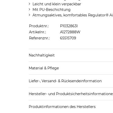
Leicht und klein verpackbar
Mit PU-Beschichtung
Atmungsaktives, komfortables Regulator® A
Produktnr.:
P1032863I
Artikelnr.:
A1272888W
Referenznr.:
65515709
Nachhaltigkeit
Material & Pflege
Mehr Information zu diesen Angaben findest d
Obermaterial: 100% Polyester (recycelt)
Liefer-, Versand- & Rücksendeinformation
Futter: 100% Polyester (recycelt)
Detail: 100% Polyester
Standard-Lieferung innerhalb Deutschlands:
Hersteller- und Produktsicherheitsinformation
DHL-Paket
4,95€ - versandkostenfrei ab 
EAN:
0196924923751
Spedition
3
Produktinformationen des Herstellers
Patagonia Europe Coöperatief U.A.