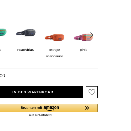
n
rauchblau
orange
pink
violett
mandarine
000
IN DEN WARENKORB