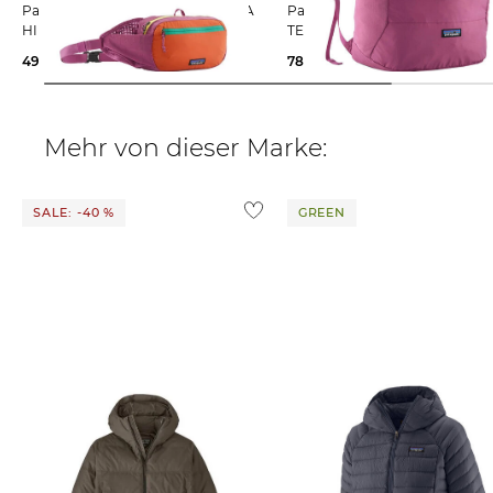
Patagonia | Hüfttasche TERRAVIA
Patagonia | Schultertasche
HIP PACK 5L
TERRAVIA TOTE PACK 24L
49,99 €
54,99 €
78,95 €
89,99 €
Mehr von dieser Marke:
SALE: -40 %
GREEN