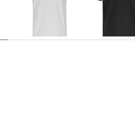
Patagonia | Herren T-Shirt P-6
Patagonia | Herren T-Shirt P-6
LOGO RESPONSIBLE TEE
LOGO RESPONSIBLE TEE
35,75 €
44,99 €
35,75 €
44,99 €