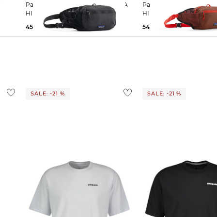
Patagonia | Hüfttasche TERRAVIA
Patagonia | Hüfttasche TERRAVIA
HIP PACK 5L
HIP PACK 5L
45,65 €
54,99 €
54,99 €
SALE: -21 %
SALE: -21 %