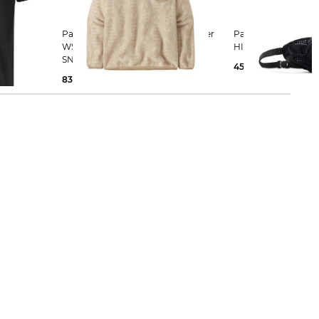
Patagonia | Damen Fleecepullover
Patagonia | Hüfttasche TERRAVIA
WS LIGHTWEIGHT SYNCHILLA
HIP PACK 5L
SNAP-T PULLOVER
45,65 €
54,99 €
83,95 €
129,99 €