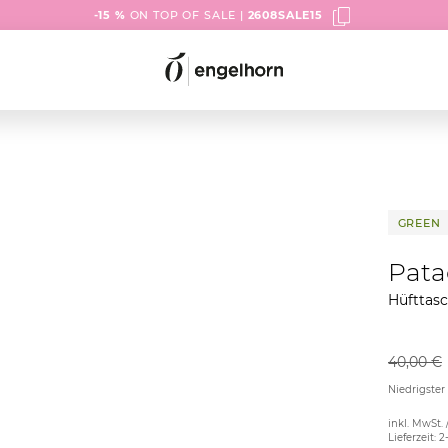
-15 %
ON TOP OF SALE |
2608SALE15
GREEN
Pata
Hüfttas
40,00 €
Niedrigster
inkl. MwSt. 
Lieferzeit: 