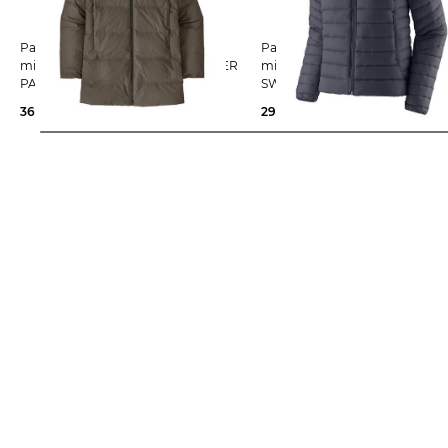
Patagonia | Herren Daunenjacke
Patagonia | Damen Daunenjacke
mit Kapuze M´S JACKSON GLACIER
mit Kapuze WOMEN´S DOWN
PARKA
SWEATER HOODY
360,89 €
599,99 €
299,99 €