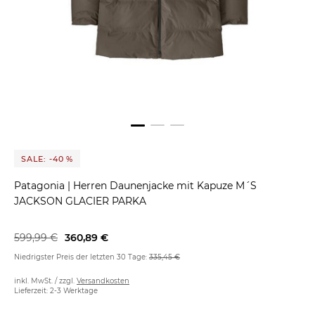
SALE: -40 %
Patagonia
|
Herren Daunenjacke mit Kapuze M´S
JACKSON GLACIER PARKA
599,99 €
360,89 €
Niedrigster Preis der letzten 30 Tage:
335,45 €
inkl. MwSt. / zzgl.
Versandkosten
Lieferzeit: 2-3 Werktage