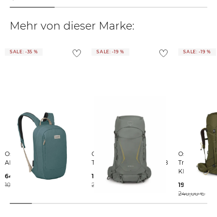
Mehr von dieser Marke:
SALE: -35 %
SALE: -19 %
SALE: -19 %
Osprey | Rucksack
Osprey |
Osprey |
ARCANE SMALL DAY
Trekkingrucksack KYTE 38
Trekkingruck
KESTREL 58
64,99 €
162,55 €
100,00 €
200,00 €
194,09 €
240,00 €