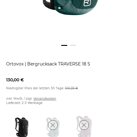
Ortovox
|
Bergrucksack TRAVERSE 18 S
130,00 €
Niedrigster Preis der letzten 30 Tage:
100,35 €
inkl. MwSt. / zzgl.
Versandkosten
Lieferzeit: 2-3 Werktage