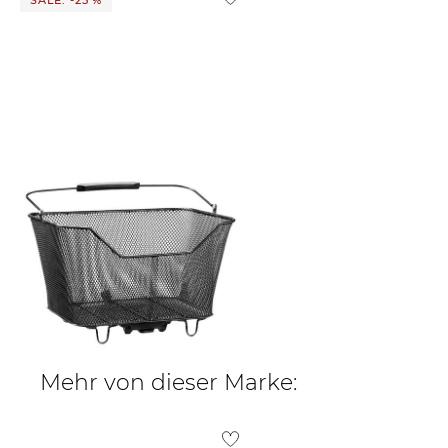
Acid | Gepäckträgerkorb "20 Rl"
30,00 €
39,95 €
Mehr von dieser Marke: