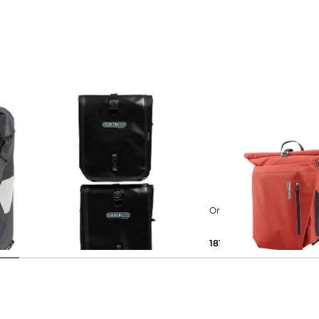
Ortlieb | Fahrradtasche "Sport
Ortlieb | Radtasche 
Roller Classic"
109,09 €
181,82 €