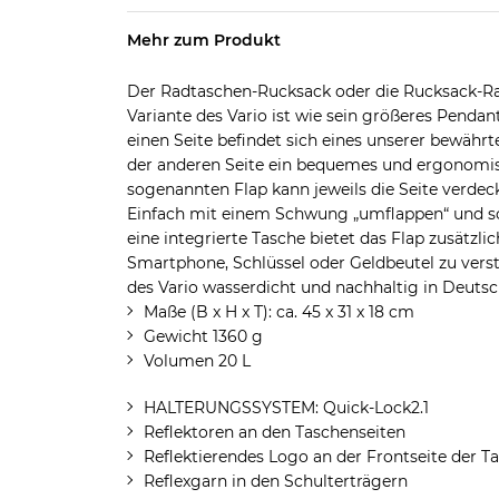
Mehr zum Produkt
Der Radtaschen-Rucksack oder die Rucksack-Ra
Variante des Vario ist wie sein größeres Penda
einen Seite befindet sich eines unserer bewäh
der anderen Seite ein bequemes und ergonomi
sogenannten Flap kann jeweils die Seite verdeck
Einfach mit einem Schwung „umflappen“ und sc
eine integrierte Tasche bietet das Flap zusätzli
Smartphone, Schlüssel oder Geldbeutel zu versta
des Vario wasserdicht und nachhaltig in Deutsch
Maße (B x H x T): ca. 45 x 31 x 18 cm
Gewicht 1360 g
Volumen 20 L
HALTERUNGSSYSTEM: Quick-Lock2.1
Reflektoren an den Taschenseiten
Reflektierendes Logo an der Frontseite der T
Reflexgarn in den Schulterträgern