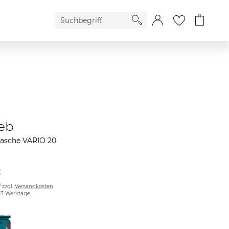
ieb
tasche VARIO 20
€
/ zzgl.
Versandkosten
2-3 Werktage