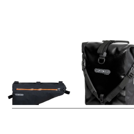
Ortlieb | Fahrradtasche "Frame
Ortlieb | Fahrradtasche "Sport
Pack"
Roller Classic"
101,01 €
109,09 €