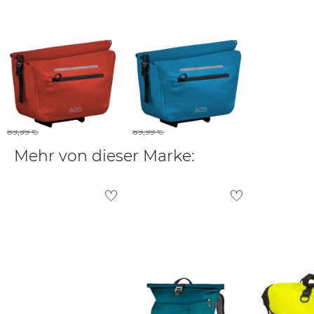
Acid |
Acid |
Gepäckträgertasche PRO
Gepäckträgertasche PRO
14 RILINK
14 RILINK
73,65 €
74,55 €
89,99 €
89,99 €
Mehr von dieser Marke: