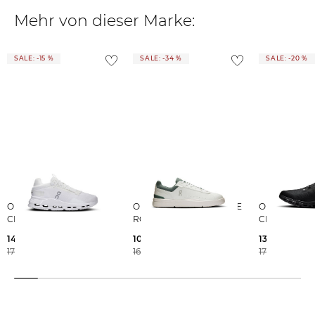
Mehr von dieser Marke:
SALE: -15 %
SALE: -34 %
SALE: -20 %
On | Herren Sneaker
On | Herren Sneaker THE
On | Herren Sneaker
CLOUDNOVA 2
ROGER ADVANTAGE
CLOUD 6
143,99 €
104,99 €
135,45 €
170,00 €
160,00 €
170,00 €