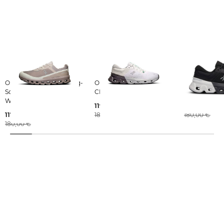
On | Herren Trailrunning-
On | Herren Laufschuhe
On | Herren Laufschuhe
Schuhe CLOUDVISTA 2
CLOUDFLYER 5
CLOUDFLYER
WATERPROOF
119,99 €
129,99 €
117,09 €
180,00 €
180,00 €
180,00 €