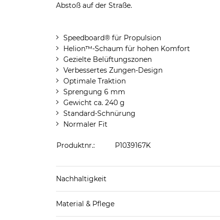
Abstoß auf der Straße.
Speedboard® für Propulsion
Helion™-Schaum für hohen Komfort
Gezielte Belüftungszonen
Verbessertes Zungen-Design
Optimale Traktion
Sprengung 6 mm
Gewicht ca. 240 g
Standard-Schnürung
Normaler Fit
Produktnr.:
P1039167K
Nachhaltigkeit
Material & Pflege
Mehr Information zu diesen Angaben findest d