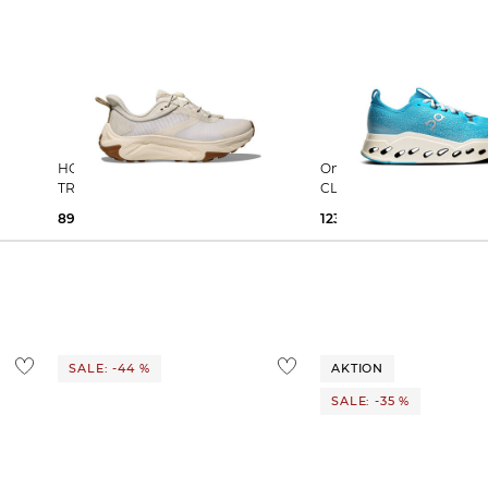
HOKA | Damen Laufschuhe
On | Damen Laufschuhe
TRANSPORT 2
CLOUDSURFER MAX
89,99 €
150,00 €
123,35 €
190,00 €
SALE: -44 %
AKTION
SALE: -35 %