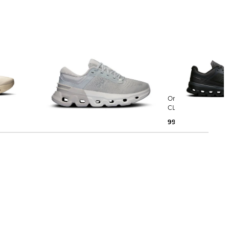
On | Damen Laufschuhe
On | Damen Laufschuhe
CLOUDFLYER 5
CLOUDVISTA
129,99 €
180,00 €
99,99 €
160,00 €