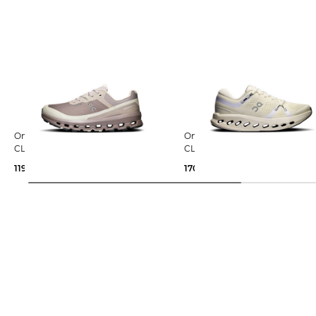
On | Damen Trailrunning-Schuhe
On | Damen Laufschuhe
CLOUDVISTA 2 WATERPROOF
CLOUDSURFER 2 W
119,99 €
180,00 €
170,00 €