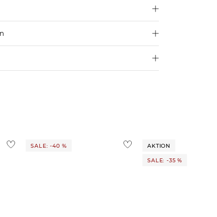
en
250 €
Größe aus
4,95€
d ins Ausland findest du
hier
.
ostenlos
1,95 €
 Ausland findest du
hier
.
SALE: -40 %
AKTION
SALE: -35 %