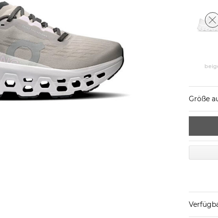
beig
Größe a
Verfügba