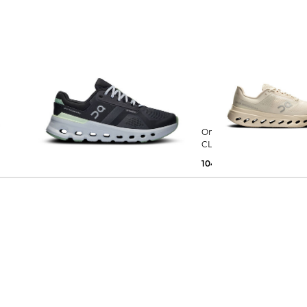
On | Damen Laufschuhe
On | Damen Laufschuhe
CLOUDRUNNER 2 W
CLOUDSURFER NEXT
89,99 €
160,00 €
104,65 €
160,00 €