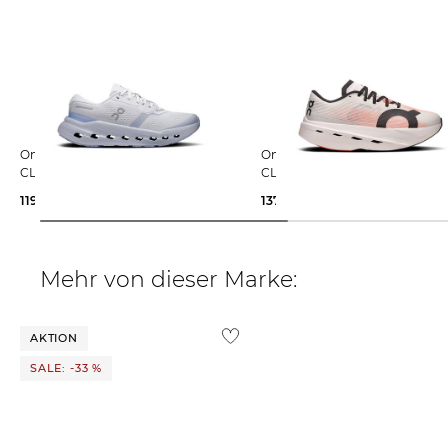
On | Damen Laufschuhe
On | Damen Laufschuhe
CLOUDRUNNER 3
CLOUDBOOM
119,99 €
160,00 €
137,55 €
240,00 €
Mehr von dieser Marke:
AKTION
SALE: -33 %