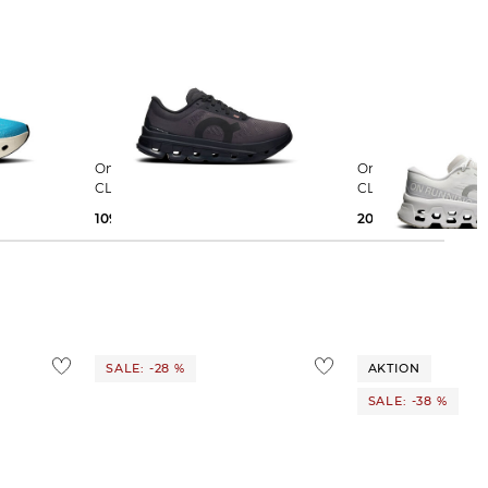
On | Damen Laufschuhe
On | Damen Laufschuhe
CLOUDFLOW 5 W
CLOUDMONSTER 3
109,99 €
190,00 €
200,00 €
SALE: -28 %
AKTION
SALE: -38 %