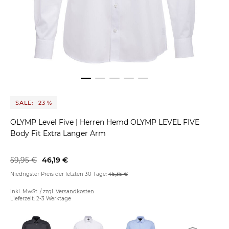
SALE: -23 %
OLYMP Level Five
|
Herren Hemd OLYMP LEVEL FIVE
Body Fit Extra Langer Arm
59,95 €
46,19 €
Niedrigster Preis der letzten 30 Tage:
45,35 €
inkl. MwSt. / zzgl.
Versandkosten
Lieferzeit: 2-3 Werktage