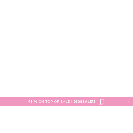
-15 %
ON TOP OF SALE |
2608SALE15
Service