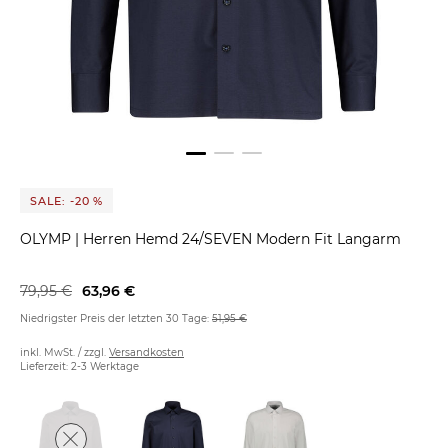
SALE: -20 %
OLYMP
|
Herren Hemd 24/SEVEN Modern Fit Langarm
79,95 €
63,96 €
Niedrigster Preis der letzten 30 Tage:
51,95 €
inkl. MwSt. / zzgl.
Versandkosten
Lieferzeit: 2-3 Werktage