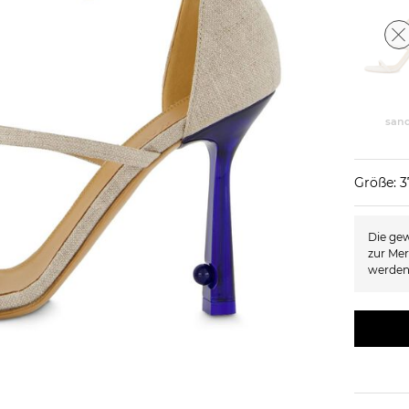
san
Größe: 
Die gew
zur Mer
werden