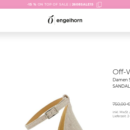
-15 %
ON TOP OF SALE |
2608SALE15
Off-
Damen S
SANDAL
750,00 
inkl. MwSt. 
Lieferzeit: 