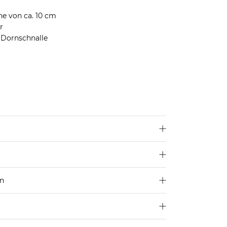
he von ca. 10 cm
r
 Dornschnalle
en
250 €
4,95€
d ins Ausland findest du
hier
.