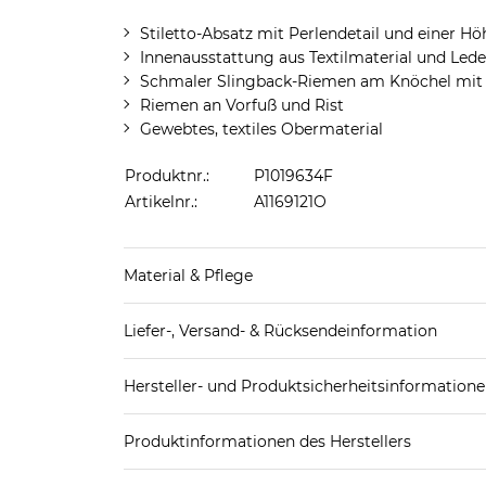
Stiletto-Absatz mit Perlendetail und einer Hö
Innenausstattung aus Textilmaterial und Lede
Schmaler Slingback-Riemen am Knöchel mit
Riemen an Vorfuß und Rist
Gewebtes, textiles Obermaterial
Produktnr.:
P1019634F
Artikelnr.:
A1169121O
Material & Pflege
Decksohle: Leder, Textil
Liefer-, Versand- & Rücksendeinformation
Futter Schuhe: Leder, Textil
Laufsohle: Leder
Standard-Lieferung innerhalb Deutschlands:
Obermaterial Schuhe: Textil
Hersteller- und Produktsicherheitsinformation
DHL-Paket
4,95€ - versandkostenfrei ab 
EAN:
8051594673431
Spedition
3
Produktinformationen des Herstellers
Off-White Operating S.R.L.
Weitere Details zu Versandoptionen und Versan