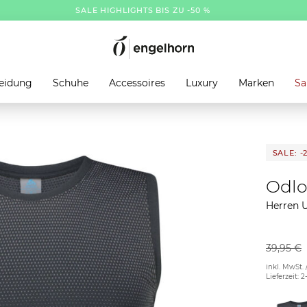
SALE HIGHLIGHTS BIS ZU -50 %
eidung
Schuhe
Accessoires
Luxury
Marken
Sa
SALE: -
Odl
Herren 
39,95 €
inkl. MwSt. 
Lieferzeit: 