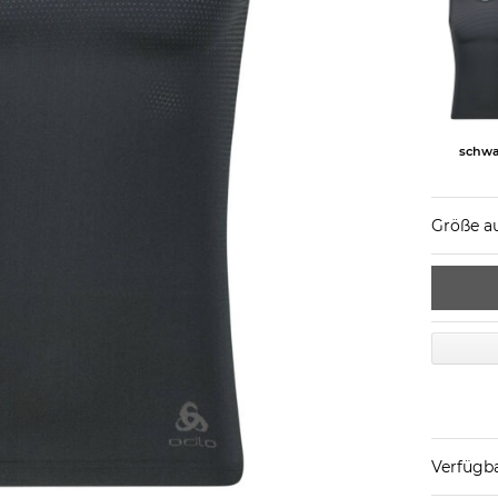
schwa
Größe a
Verfügba