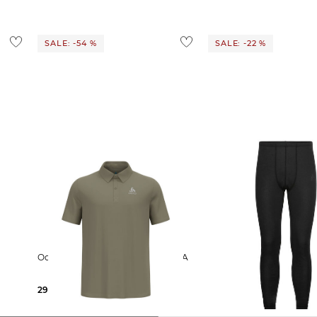
SALE: -54 %
SALE: -22 %
Odlo | Herren Poloshirt CARDADA
Odlo | Herren
Funktionsunterwäsche "A
HTS
warm Eco Baselayer Tigh
29,99 €
64,99 €
46,45 €
59,95 €