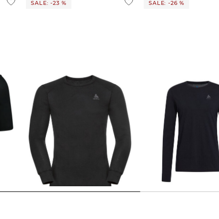
 Ausland findest du
hier
.
SALE: -23 %
SALE: -26 %
Odlo | Herren Baselayer ACTIVE
Odlo | Herren Funktionsshirt
ER
WARM
NATURAL MERINO 200 
LAYER
46,45 €
59,95 €
70,65 €
94,95 €