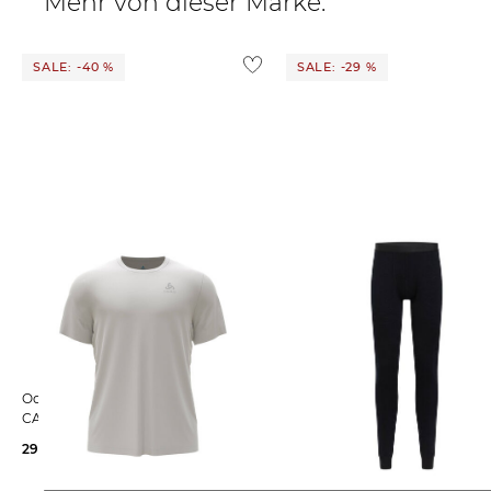
Mehr von dieser Marke:
SALE: -40 %
SALE: -29 %
Odlo | Herren Funktionsshirt
Odlo | Herren lange
CARDADA
Funktionsunterhose NATURAL
MERINO 200 BASE LAYER TIG
29,99 €
49,95 €
70,65 €
99,95 €