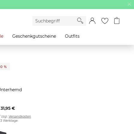
le
Geschenkgutscheine
Outfits
20 %
o
Unterhemd
31,95 €
/ zzgl.
Versandkosten
2-3 Werktage