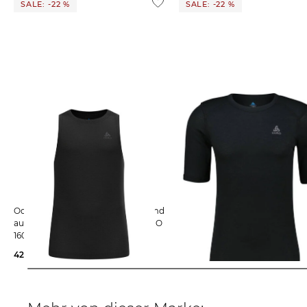
Weitere Details zu Rücksendungen und Retouren aus dem
SALE: -22 %
SALE: -22 %
Odlo | Herren Funktionsunterhemd
Odlo | Herren Funktionsshirt
aus Merinowolle NATURAL MERINO
ACTIVE WARM ECO BASE LAY
160 BASE LAYER SINGLET
42,99 €
54,95 €
42,99 €
54,95 €