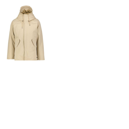
Nowadays | Herren
Parka mit Kapuze
149,50 €
299,00 €