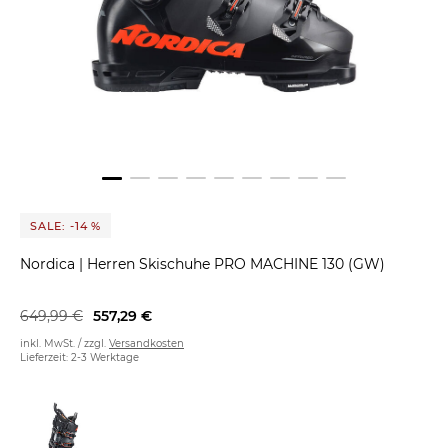
SALE: -14 %
Nordica
|
Herren Skischuhe PRO MACHINE 130 (GW)
649,99 €
557,29 €
inkl. MwSt. / zzgl.
Versandkosten
Lieferzeit: 2-3 Werktage