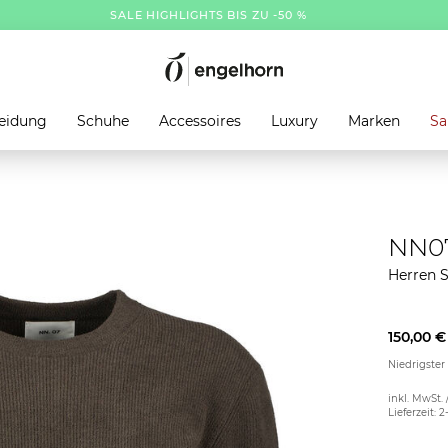
SALE HIGHLIGHTS BIS ZU -50 %
eidung
Schuhe
Accessoires
Luxury
Marken
Sa
NN07
Herren 
150,00 €
Niedrigster
inkl. MwSt. 
Lieferzeit: 