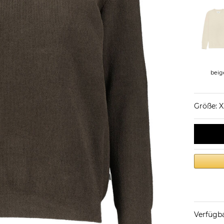
beig
Größe: 
Verfügba