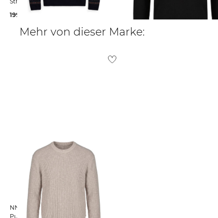
Strickpullover aus Wolle
Strickpullover aus Wolle
199,99 €
255,00 €
227,55 €
255,00 €
Mehr von dieser Marke:
NN07 No Nationality | Herren
Pullover RUSSEL