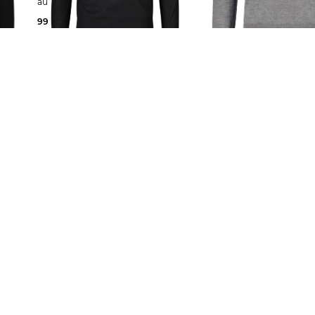
aus Wolle
Pullover Slim Fit
99,90 €
220,00 €
119,99 €
200,00 €