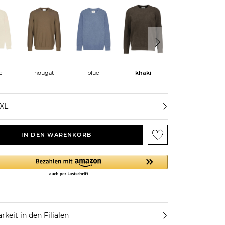
e
nougat
blue
khaki
offwhite
XXL
IN DEN WARENKORB
rkeit in den Filialen