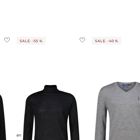
ostenlos
1,95 €
 Ausland findest du
hier
.
SALE: -55 %
SALE: -40 %
engelhorn | Herren Strickpullover
Polo Ralph Lauren | Herren