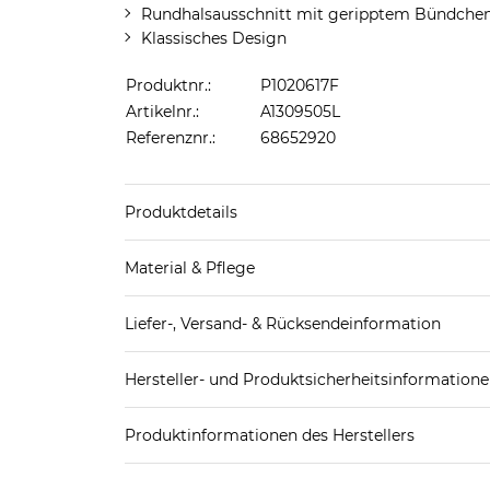
Rundhalsausschnitt mit geripptem Bündche
Klassisches Design
Produktnr.:
P1020617F
Artikelnr.:
A1309505L
Referenznr.:
68652920
Produktdetails
Produkthinweis: Fällt normal aus. Wir empfeh
Material & Pflege
Obermaterial: 78% Polyester, 22% Polyamid
Liefer-, Versand- & Rücksendeinformation
Pflegekennzeichnung:
Standard-Lieferung innerhalb Deutschlands:
Hersteller- und Produktsicherheitsinformation
DHL-Paket
4,95€ - versandkostenfrei ab 
EAN:
5715303223722
Spedition
3
Produktinformationen des Herstellers
NN.07 ApS
Weitere Details zu Versandoptionen und Versan
NN.07 ApS