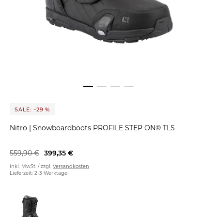
SALE: -29 %
Nitro
|
Snowboardboots PROFILE STEP ON® TLS
559,90 €
399,35 €
inkl. MwSt. / zzgl.
Versandkosten
Lieferzeit: 2-3 Werktage