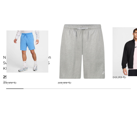
Nike Sportswear | Herren
Nike Sportswear | Herren
Nike Sportswear | 
Sweatshorts CLUB MENS
Sweatshorts CLUB MENS
Strickjacke 
KNIT SHORT
KNIT SHORT
49,99 €
29,99 €
36,99 €
59,99 €
39,99 €
39,99 €