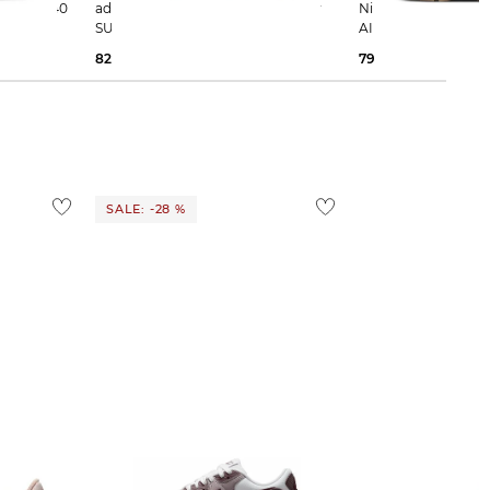
amen Sneaker 740
adidas Originals | Damen Sneaker
Nike Sportswear | Damen Sneaker
SUPERSTAR II
AIR MAX MOTO 2K
82,09 €
130,00 €
79,29 €
129,99 €
SALE: -28 %