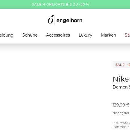
SALE HIGHLIGHTS BIS ZU -50 %
eidung
Schuhe
Accessoires
Luxury
Marken
Sa
SALE: -
Nike
Damen S
129,99 €
Niedrigster
inkl. MwSt. 
Lieferzeit: 