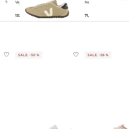
ker 471
Veja | Damen Sneaker GT
New Balance | D
132,35 €
135,00 €
71,89 €
120,00 €
SALE: -50 %
SALE: -56 %