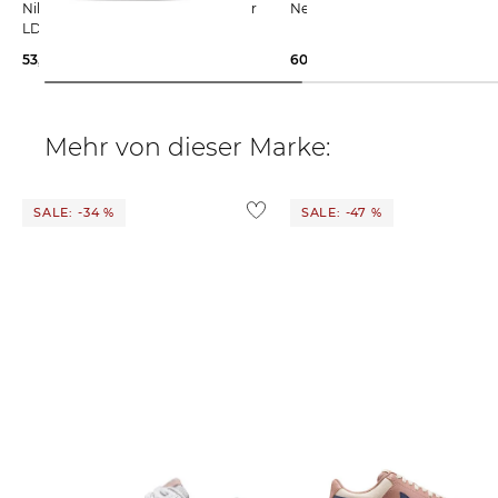
Nike Sportswear | Damen Sneaker
New Balance | Damen Snea
LD-1000
53,39 €
99,99 €
60,79 €
100,00 €
Mehr von dieser Marke:
SALE: -34 %
SALE: -47 %