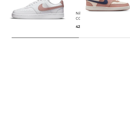
Nike Sportswear | Damen Sneaker
Nike Sportswear | Damen Sneaker
COURT VISION LOW NEXT NATURE
COURT VISION LOW NEXT NA
52,45 €
79,99 €
42,65 €
79,99 €