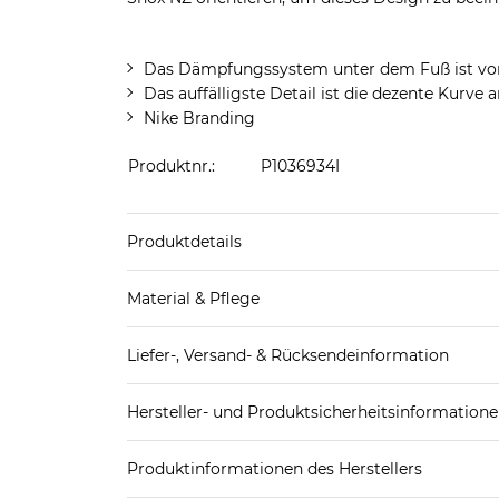
Das Dämpfungssystem unter dem Fuß ist vorn
Das auffälligste Detail ist die dezente Kurve 
Nike Branding
Produktnr.:
P1036934I
Produktdetails
Produkthinweis: Fällt normal aus. Wir empfeh
Material & Pflege
Decksohle: Textil
Liefer-, Versand- & Rücksendeinformation
Futter Schuhe: Textil
Laufsohle: Sonstiges Material (Kunststoff)
Standard-Lieferung innerhalb Deutschlands:
Obermaterial Schuhe: Sonstiges Material (Kunstst
Hersteller- und Produktsicherheitsinformation
DHL-Paket
4,95€ - versandkostenfrei ab 
EAN oder Hersteller-Nr.:
Bitte wähle eine 
Spedition
3
Produktinformationen des Herstellers
Nike European