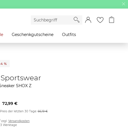
le
Geschenkgutscheine
Outfits
44 %
 Sportswear
neaker SHOX Z
72,99 €
 Preis der letzten 30 Tage:
66,19 €
/ zzgl.
Versandkosten
2-3 Werktage