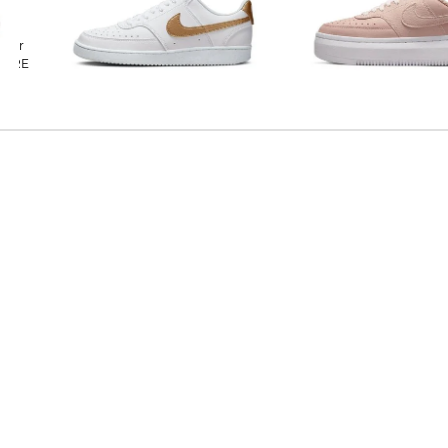
Nike Sportswear | Damen Sneaker
Nike Sportswear | Damen Sneaker
TURE
COURT VISION LOW NEXT NATURE
COURT VISION ALTA
40,00 €
79,99 €
40,00 €
89,99 €