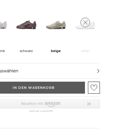
pink
schwarz
beige
silber
uswählen
IN DEN WARENKORB