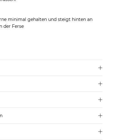
e minimal gehalten und steigt hinten an
an der Ferse
len dir deine übliche Größe.
off), Textil
en
250 €
Größe aus
4,95€