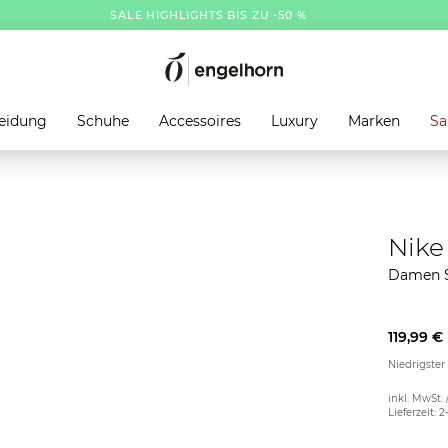
SALE HIGHLIGHTS BIS ZU -50 %
eidung
Schuhe
Accessoires
Luxury
Marken
Sa
Nike
Damen 
119,99 €
Niedrigster
inkl. MwSt. 
Lieferzeit: 