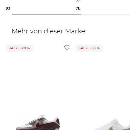
574
93,35 €
120,00 €
71,99 €
120,00 €
Mehr von dieser Marke:
SALE: -28 %
SALE: -50 %