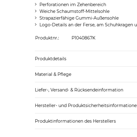
Perforationen im Zehenbereich
Weiche Schaumstoff-Mittelsohle
Strapazierfähige Gummi-Außensohle
Logo-Details an der Ferse, am Schuhkragen u
Produktnr.:
P1040867K
Produktdetails
Produkthinweis: Fällt normal aus. Wir empfeh
Material & Pflege
Decksohle: Textil
Liefer-, Versand- & Rücksendeinformation
Futter Schuhe: Textil
Laufsohle: Sonstiges Material (Kunststoff)
Standard-Lieferung innerhalb Deutschlands:
Obermaterial Schuhe: Leder
Hersteller- und Produktsicherheitsinformation
DHL-Paket
4,95€ - versandkostenfrei ab 
EAN oder Hersteller-Nr.:
Bitte wähle eine 
Spedition
3
Produktinformationen des Herstellers
Nike European
Weitere Details zu Versandoptionen und Versan
Nike European