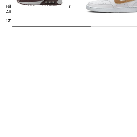
Nike Sportswear | Damen Sneaker
Nike Sportswear | Damen Sneaker
AIR MAX 90
COURT VISION LOW NEXT NA
107,99 €
149,99 €
40,00 €
79,99 €