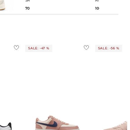
SAMBA OG W
AIR MAX DN PREM
70,00 €
120,00 €
106,95 €
179,99 €
SALE: -47 %
SALE: -56 %