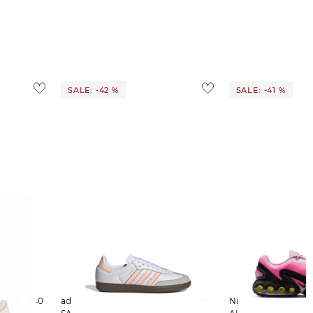
SALE: -42 %
SALE: -41 %
amen Sneaker 740
adidas Originals | Damen Sneaker
Nike Sportswear | Damen Sneaker