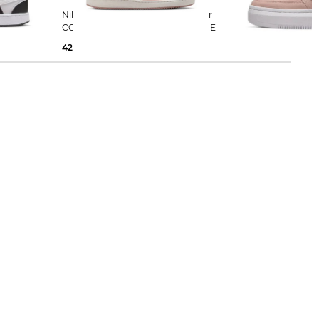
Nike Sportswear | Damen Sneaker
Nike Sportswear | Damen Sneaker
XT NATURE
COURT VISION LOW NEXT NATURE
COURT VISION ALT
42,65 €
79,99 €
40,00 €
89,99 €