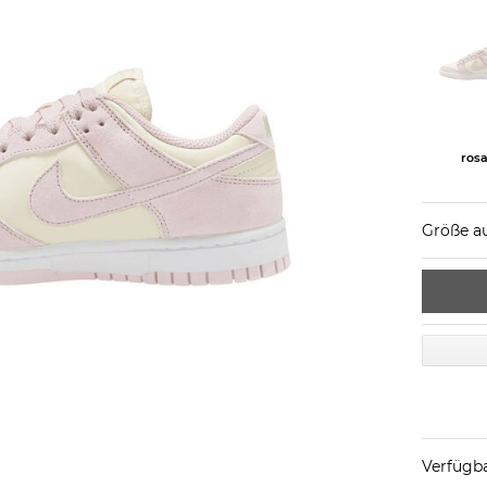
ros
Größe a
Verfügba