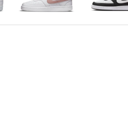
Nike Sportswear | Damen Sneaker
Nike Sportswear | Damen Sneaker
TURE
COURT VISION LOW NEXT NATURE
COURT VISION LOW NE
52,45 €
79,99 €
51,95 €
79,99 €