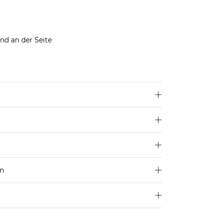
nd an der Seite
len dir deine übliche Größe.
en
250 €
Größe aus
4,95€
d ins Ausland findest du
hier
.