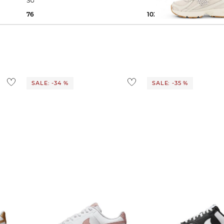
SUPERSTAR II
76,15 €
120,00 €
102,99 €
120,00 €
SALE: -34 %
SALE: -35 %