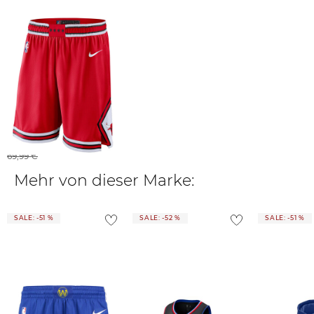
Nike | Herren
Basketballshorts NBA
CHICAGO BULLS ICON
EDITION
33,99 €
69,99 €
Mehr von dieser Marke:
SALE: -51 %
SALE: -52 %
SALE: -51 %