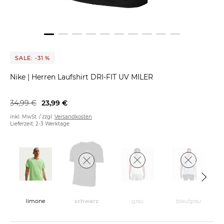
SALE: -31 %
Nike
|
Herren Laufshirt DRI-FIT UV MILER
34,99 €
23,99 €
inkl. MwSt. / zzgl.
Versandkosten
Lieferzeit: 2-3 Werktage
limone
grau
blau/grau
schwarz