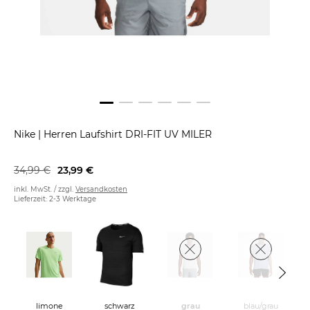
Nike
|
Herren Laufshirt DRI-FIT UV MILER
34,99 €
23,99 €
inkl. MwSt. / zzgl.
Versandkosten
Lieferzeit: 2-3 Werktage
limone
grau
blau/grau
schwarz