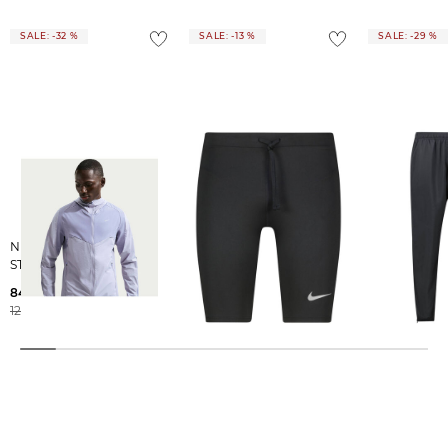
SALE: -32 %
SALE: -13 %
SALE: -29 %
Nike | Herren Laufjacke
Nike | Herren Lauftights
Nike | Herren Laufhose
STRIDE
NIKE FAST BF HALFTIGHT
CHALLENGE
84,99 €
37,25 €
49,99 €
124,99 €
42,99 €
69,99 €