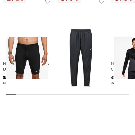
SALE: -17 %
SALE: -29 %
SALE: -43 %
Nike | Herren Laufshorts
Nike | Herren Laufhose
Nike | Herren Laufjacke
DF STRIDE HALFTIGHT
CHALLENGER
CHALLLENG
58,05 €
49,99 €
42,55 €
69,99 €
69,99 €
74,99 €