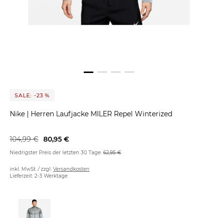
SALE: -23 %
Nike
|
Herren Laufjacke MILER Repel Winterized
104,99 €
80,95 €
Niedrigster Preis der letzten 30 Tage:
62,95 €
inkl. MwSt. / zzgl.
Versandkosten
Lieferzeit: 2-3 Werktage