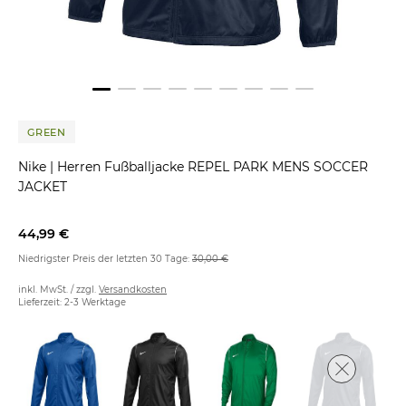
GREEN
Nike
|
Herren Fußballjacke REPEL PARK MENS SOCCER
JACKET
44,99 €
Niedrigster Preis der letzten 30 Tage:
30,00 €
inkl. MwSt. / zzgl.
Versandkosten
Lieferzeit: 2-3 Werktage