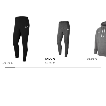
Nike | Herren
Nike | Herren
Nike | Herren Hoodie
Fußballhose PARK MENS
Fußballhose PARK MENS
NIKE PARK
FLEECE SOCCER PANTS
FLEECE SOCCER PANTS
25,00 €
10,00 €
10,00 €
59,99 €
49,99 €
49,99 €