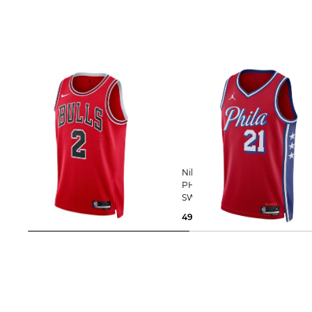
Nike | Herren Basketballtrikot NBA
Nike | Herren Basketballtrikot NBA
BALL LONZO CHICAGO BULLS
PHILADELPHIA 76ERS EMBIID
ICON EDITION 2022/23
SWINGMAN STATEMENT JERS
49,99 €
104,99 €
49,99 €
104,99 €