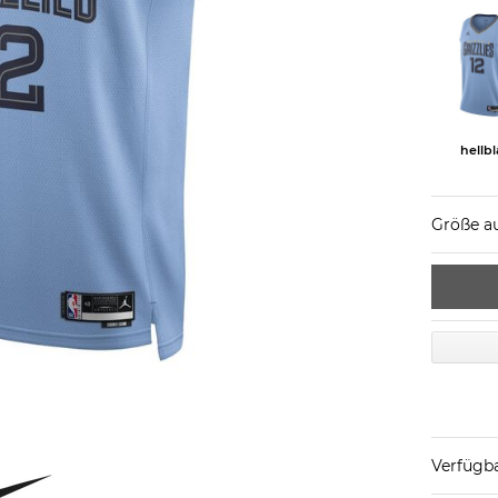
hellb
Größe a
Verfügba