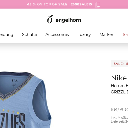
-15 %
ON TOP OF SALE |
2608SALE15
eidung
Schuhe
Accessoires
Luxury
Marken
Sa
SALE: -
Nike
Herren 
GRIZZLI
104,99 €
inkl. MwSt. 
Lieferzeit: 