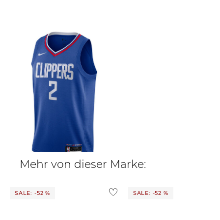
Nike | Herren Basketballtrikot NBA
KAWHI LEONARD LOS ANGELES
CLIPPERS ICON EDITION
49,99 €
104,99 €
Mehr von dieser Marke:
SALE: -52 %
SALE: -52 %