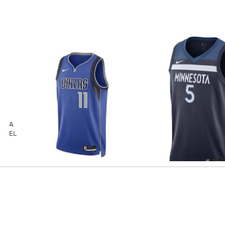
Nike | Herren Basketballtrikot
Nike | Herren Basketballtrikot NBA
 JOEL
DALLAS MAVERICKS ICON EDITION
ANTHONY EDWARDS MI
EY
22/23
TIMBERWOLVES ICON ED
49,99 €
104,99 €
59,99 €
104,99 €