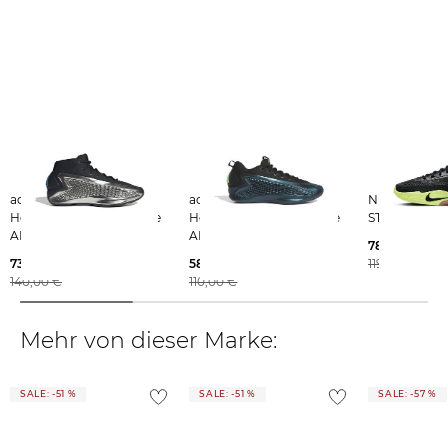
serviceinfo.de@nike.com
Weitere Details zu Rücksendungen und Retouren aus dem Ausland
findest du
hier
.
adidas Performance |
adidas Performance |
Nike | Basketballschuhe
Herren Basketballschuhe
Herren Basketballschuhe
STREET FLA
ANTHONY EDWARDS 1
ANTHONY EDWARDS 1
78,99 €
LOW
73,35 €
58,75 €
119,99 €
140,00 €
110,00 €
Mehr von dieser Marke:
SALE: -51 %
SALE: -51 %
SALE: -57 %