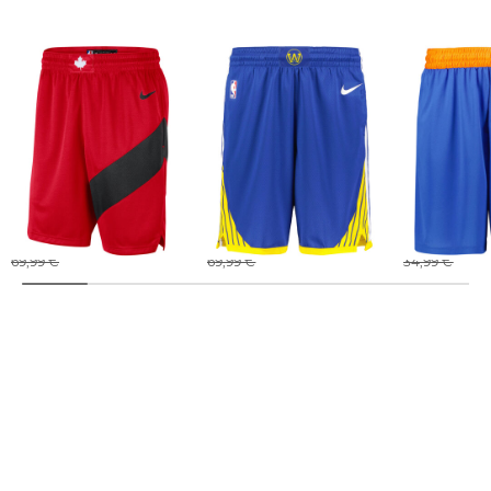
Nike | Herren
Nike | Herren
Nike | Herren
Basketballshorts NBA
Basketballshorts NBA
Basketballsh
TORONTO RAPTORS
GOLDEN STATE
STARTING 5
ICON EDITION 2020
WARRIORS ICON
33,99 €
33,99 €
15,00 €
EDITION
69,99 €
69,99 €
34,99 €