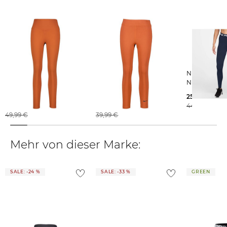
findest du
hier
.
Nike | Damen
Nike Sportswear |
Nike | Damen Tights
Sportleggings NIKE ONE
Damen Trainingtights
NIKE PRO 36
7/8
CLASSIC 7/8-Leggings
25,99 €
30,95 €
17,99 €
44,99 €
49,99 €
39,99 €
Mehr von dieser Marke:
SALE: -24 %
SALE: -33 %
GREEN