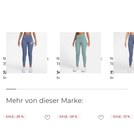
serviceinfo.de@nike.com
Weitere Details zu Rücksendungen und Retouren aus dem Ausland
findest du
hier
.
Nike | Damen Lauftights
Nike | Damen Lauftights
Nike | Damen Lauftights
7/8 TEMPO
TEMPO
TEMPO 7/8
32,55 €
34,95 €
37,55 €
54,99 €
54,99 €
64,99 €
Mehr von dieser Marke:
SALE: -29 %
SALE: -29 %
SALE: -31 %