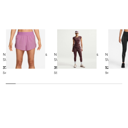
Nike | Damen Laufshorts
Nike | Damen Laufshorts
Nike | Damen Laufhose
SWIFT
SWIFT
SWIFT 7/8
37,99 €
39,99 €
52,55 €
54,99 €
59,99 €
94,99 €