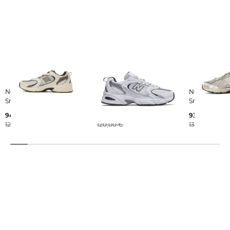
New Balance | Damen
New Balance | Herren
New Balance | Dame
Sneaker 530
Sneaker 530
Sneaker 740
94,55 €
100,69 €
93,35 €
120,00 €
120,00 €
130,00 €