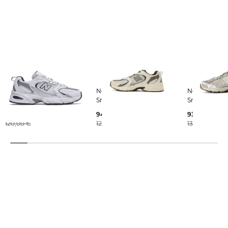
New Balance | Herren
New Balance | Damen
New Balance | Dame
Sneaker 530
Sneaker 530
Sneaker 740
100,69 €
94,55 €
93,35 €
120,00 €
120,00 €
130,00 €