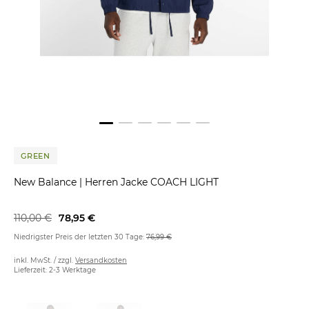
GREEN
New Balance
|
Herren Jacke COACH LIGHT
110,00 €
78,95 €
Niedrigster Preis der letzten 30 Tage:
76,99 €
inkl. MwSt. / zzgl.
Versandkosten
Lieferzeit: 2-3 Werktage