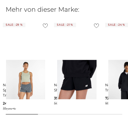
Mehr von dieser Marke:
SALE: -29 %
SALE: -21 %
SALE: -24 %
New Balance | Damen
New Balance | Damen
New Balance | Dame
Sporttop MICRO-RIB
Shorts French Terry
Trainingsjack
TANK
39,55 €
72,39 €
24,99 €
50,00 €
95,00 €
35,00 €