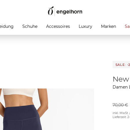
eidung
Schuhe
Accessoires
Luxury
Marken
Sa
SALE: -
New 
Damen 
70,00 €
inkl. MwSt. 
Lieferzeit: 