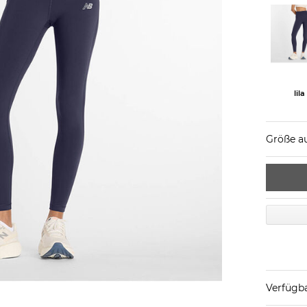
lila
Größe a
Verfügba