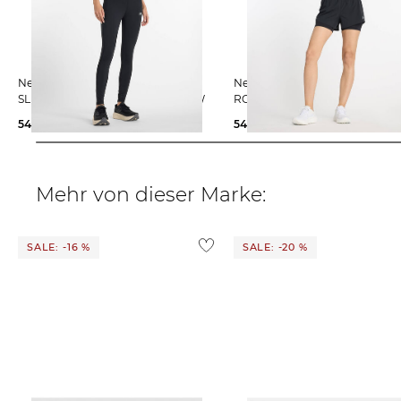
New Balance | Damen Lauftights
New Balance | Damen Laufshorts
SLEEK HIGH RISE LEGGINGS 27" W
RC 2-IN-1
54,99 €
70,00 €
54,99 €
70,00 €
Mehr von dieser Marke:
SALE: -16 %
SALE: -20 %