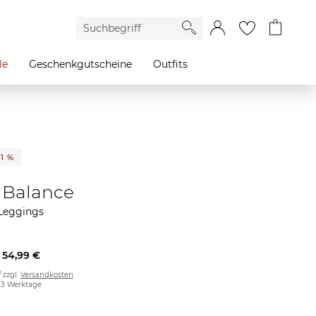
le
Geschenkgutscheine
Outfits
21 %
Balance
Leggings
54,99 €
/ zzgl.
Versandkosten
2-3 Werktage