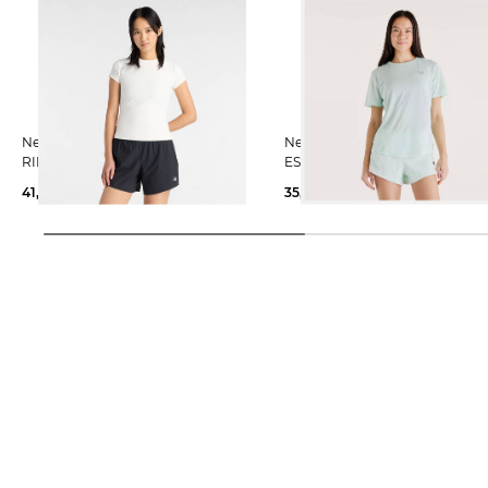
New Balance | Damen T-Shirt
New Balance | Damen Laufshirt RC
RIBBED FITTED
ESSENTIAL
41,79 €
50,00 €
35,99 €
45,00 €