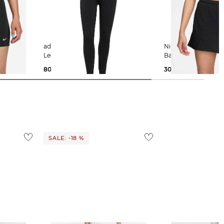
adidas Performance | Damen
Nike | Damen Shorts aus
Leggings OPTIMÈ 7/8
Baumwollmischun
80,00 €
30,00 €
39,99 €
SALE: -18 %