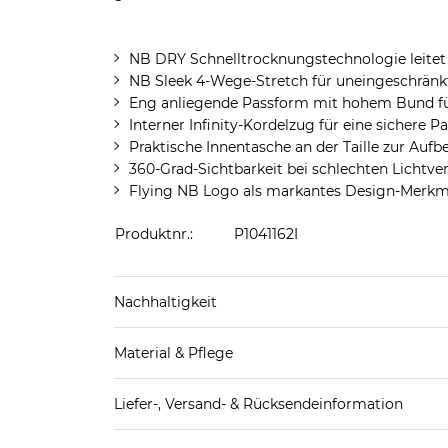
NB DRY Schnelltrocknungstechnologie leitet
NB Sleek 4-Wege-Stretch für uneingeschränk
Eng anliegende Passform mit hohem Bund fü
Interner Infinity-Kordelzug für eine sichere
Praktische Innentasche an der Taille zur Au
360-Grad-Sichtbarkeit bei schlechten Lichtve
Flying NB Logo als markantes Design-Merkm
Produktnr.:
P1041162I
Nachhaltigkeit
hergestellt aus 70-100% recycelten Materialie
Material & Pflege
Mehr Information zu diesen Angaben findest d
Obermaterial: 71% Polyester (recycelt), 29% Ela
Liefer-, Versand- & Rücksendeinformation
Futter (Hose): 100% Polyester (recycelt)
Standard-Lieferung innerhalb Deutschlands: