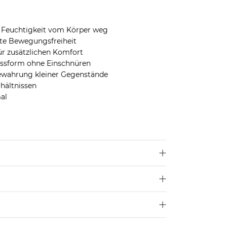
 Feuchtigkeit vom Körper weg
te Bewegungsfreiheit
r zusätzlichen Komfort
 Passform ohne Einschnüren
fbewahrung kleiner Gegenstände
rhältnissen
al
n
u
hier
.
sthan