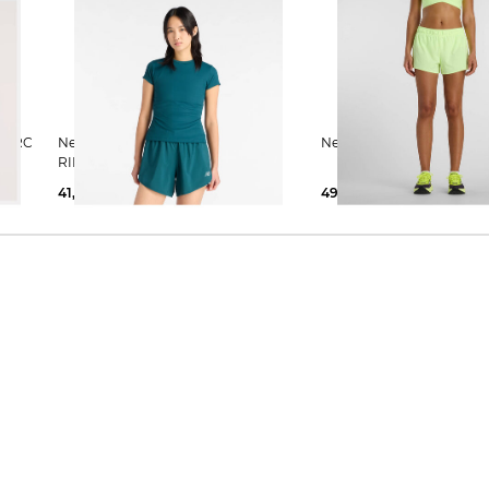
New Balance | Damen T-Shirt
New Balance | Dam
RIBBED FITTED
41,79 €
50,00 €
49,99 €
65,00 €