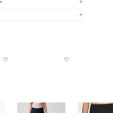
en
250 €
Größe aus
4,95€
d ins Ausland findest du
hier
.
ostenlos
1,95 €
 Ausland findest du
hier
.