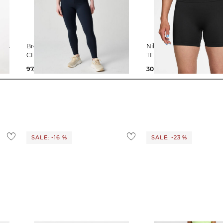
Brooks | Damen Lauftights
Nike | Damen Laufshorts WMNS
CHASER 7/8
TEMPO
97,99 €
100,00 €
30,45 €
35,00 €
SALE: -16 %
SALE: -23 %