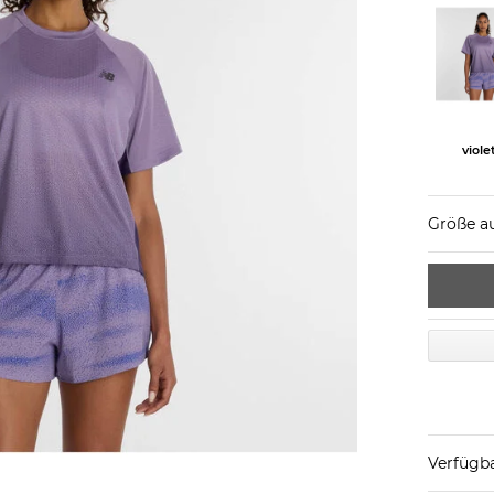
viole
Größe a
Verfügba