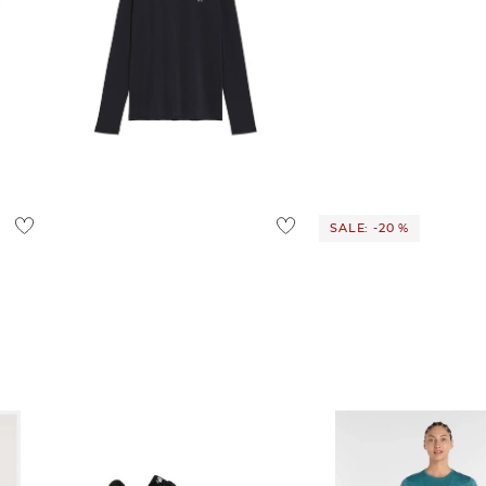
On | Damen Laufshirt CORE LONG-
T W
70,00 €
SALE: -20 %