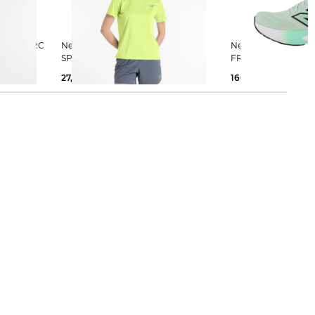
New Balance | Damen Laufshirt
New Balance | Damen Laufschuhe
SPORTS ESSENTIALS
FRESH FOAM X 880
27,99 €
35,00 €
160,00 €