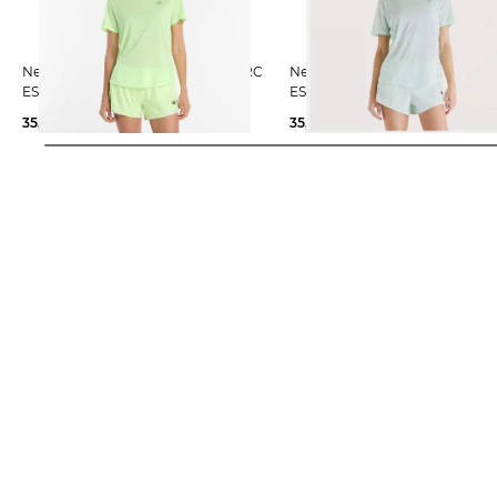
New Balance | Damen Laufshirt RC
New Balance | Damen Laufshirt RC
ESSENTIAL
ESSENTIAL
35,99 €
45,00 €
35,99 €
45,00 €