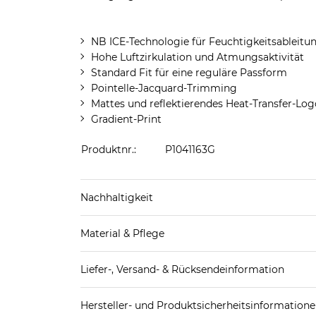
NB ICE-Technologie für Feuchtigkeitsableit
Hohe Luftzirkulation und Atmungsaktivität
Standard Fit für eine reguläre Passform
Pointelle-Jacquard-Trimming
Mattes und reflektierendes Heat-Transfer-Logo
Gradient-Print
Produktnr.:
P1041163G
Nachhaltigkeit
hergestellt aus 70-100% recycelten Materialie
Material & Pflege
Mehr Information zu diesen Angaben findest d
Obermaterial: 96% Polyester (recycelt), 4% Poly
Liefer-, Versand- & Rücksendeinformation
Standard-Lieferung innerhalb Deutschlands:
Hersteller- und Produktsicherheitsinformation