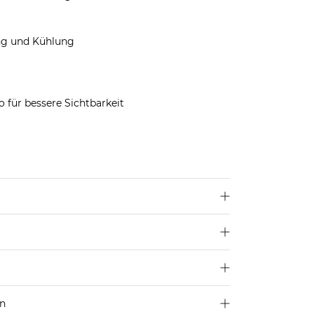
ung und Kühlung
 für bessere Sichtbarkeit
n
u
hier
.
ester
en