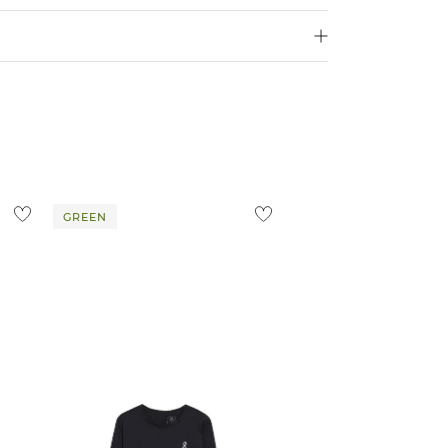
250 €
Größe aus
4,95€
d ins Ausland findest du
hier
.
ostenlos
1,95 €
 Ausland findest du
hier
.
GREEN