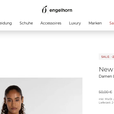
eidung
Schuhe
Accessoires
Luxury
Marken
Sa
SALE: -
New 
Damen L
50,00 €
inkl. MwSt. 
Lieferzeit: 