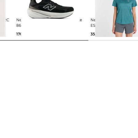
New Balance | Damen Laufschuhe
New Balance | Damen Laufshirt RC
860 V15
ESSENTIAL
170,00 €
35,99 €
45,00 €