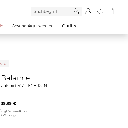
le
Geschenkgutscheine
Outfits
20 %
Balance
aufshirt VIZ-TECH RUN
39,99 €
/ zzgl.
Versandkosten
2-3 Werktage