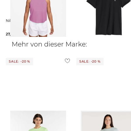
Nike | Damen Lauftop SWIFT
On | Damen Laufshirt CORE-T
27,99 €
39,99 €
59,95 €
Mehr von dieser Marke:
SALE: -20 %
SALE: -20 %