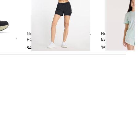
New Balance | Damen Laufshorts
New Balance | Damen Laufshirt RC
V15 GTX W
RC 2-IN-1
ESSENTIAL
54,99 €
70,00 €
35,99 €
45,00 €