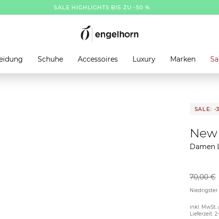
SALE HIGHLIGHTS BIS ZU -50 %
eidung
Schuhe
Accessoires
Luxury
Marken
Sa
SALE: -
New 
Damen L
70,00 €
Niedrigster
inkl. MwSt. 
Lieferzeit: 