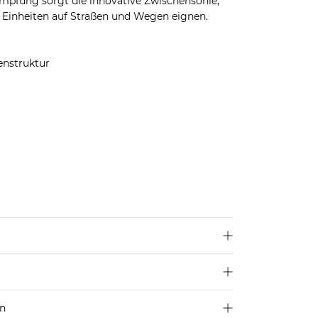
mpfung sorgt die innovative Zwischensohle,
e Einheiten auf Straßen und Wegen eignen.
enstruktur
en