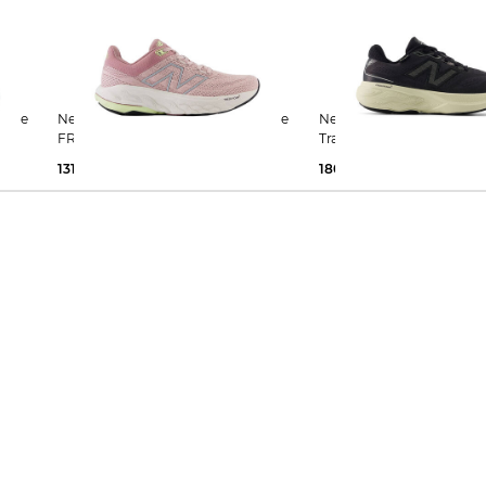
New Balance | Damen Laufschuhe
New Balance | Damen
FRESH FOAM 860 V14
Trailrunningschuhe 880 
131,35 €
160,00 €
180,00 €