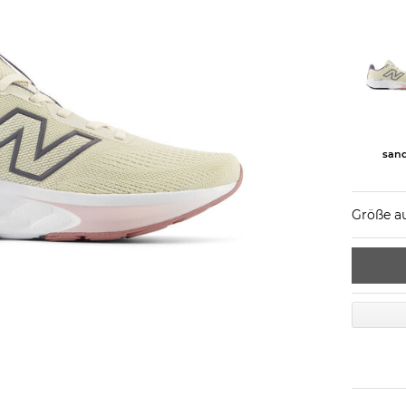
san
Größe a