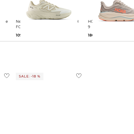
New Balance | Laufschuhe FRESH
HOKA | Damen Laufschuhe BONDI
FOAM TRAINER
9
109,99 €
160,00 €
180,00 €
SALE: -18 %