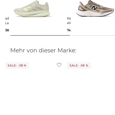
adidas Performance | Damen
New Balance | Damen Laufschuhe
Laufschuhe DUAMO SL 2
ARISHI V4
38,75 €
65,00 €
74,99 €
100,00 €
Mehr von dieser Marke:
SALE: -38 %
SALE: -38 %