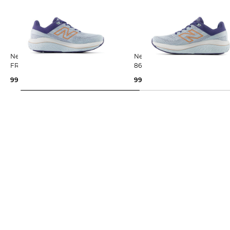
New Balance | Damen Laufschuh
New Balance | Damen Laufschuhe
FRESH FOAM X 860V14
860 V14 2A
99,99 €
160,00 €
99,99 €
160,00 €