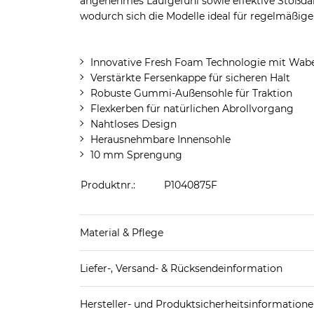
angenehmes Laufgefühl sowie effektive Stoßdä
wodurch sich die Modelle ideal für regelmäßig
Innovative Fresh Foam Technologie mit Wab
Verstärkte Fersenkappe für sicheren Halt
Robuste Gummi-Außensohle für Traktion
Flexkerben für natürlichen Abrollvorgang
Nahtloses Design
Herausnehmbare Innensohle
10 mm Sprengung
Produktnr.:
P1040875F
Material & Pflege
Decksohle: Textil
Liefer-, Versand- & Rücksendeinformation
Futter Schuhe: Textil
Laufsohle: Sonstiges Material (Kunststoff)
Standard-Lieferung innerhalb Deutschlands:
Obermaterial Schuhe: Textil
Hersteller- und Produktsicherheitsinformation