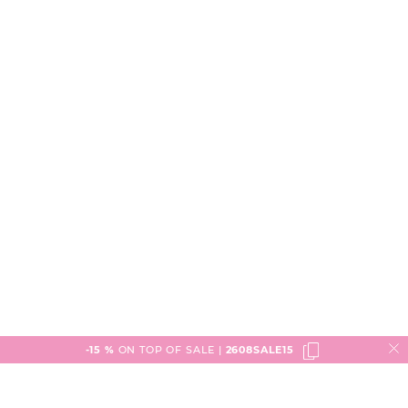
-15 %
ON TOP OF SALE |
2608SALE15