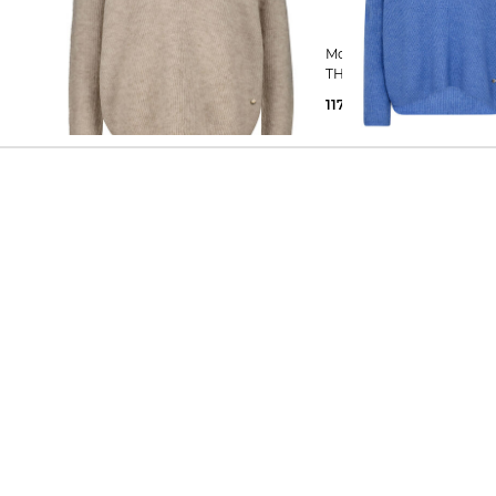
Mos Mosh | Damen Strickpullover
Mos Mosh | Damen Strickpullover
THORA
THORA
117,55 €
119,90 €
117,55 €
119,90 €