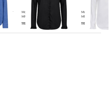
Mos Mosh | Damen Bluse
Mos Mosh | Damen Bluse
MMMATTIE FLIP
MMMATTIE FLIP
119,00 €
119,00 €