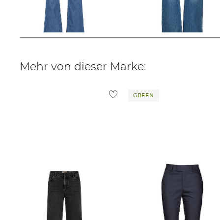
SHAPING BOOTCUT WARM
PERFORMANCE
96,35 €
129,95 €
45,99 €
89,95 €
Mehr von dieser Marke:
GREEN