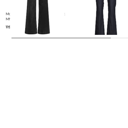
Mos Mosh | Damen Jeans Wide fit
Mos Mosh | Damen Hose ELLEN
MMDARA DELUXE
NIGHT
119,99 €
149,99 €