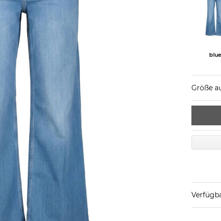
blu
Größe a
Verfügba