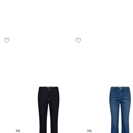
ostenlos
1,95 €
 Ausland findest du
hier
.
t Fit
Mos Mosh | Damen Jeans
Mos Mosh | Damen Jeans