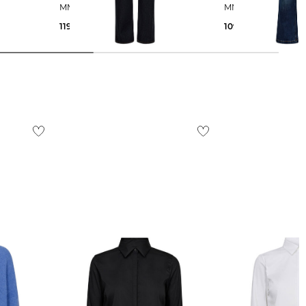
MMCARLA NAOMI DELUXE
MMASHLEY IMERA
119,99 €
109,99 €