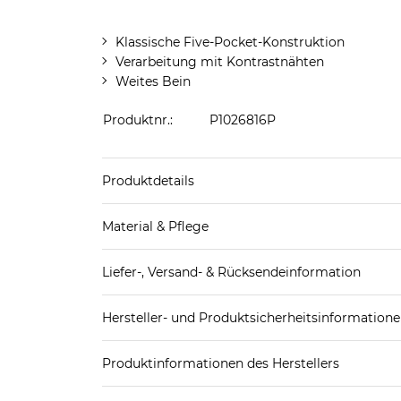
Klassische Five-Pocket-Konstruktion
Verarbeitung mit Kontrastnähten
Weites Bein
Produktnr.:
P1026816P
Produktdetails
Produkthinweis: Fällt normal aus. Wir empfeh
Material & Pflege
Obermaterial: 43% Viskose, 33% Baumwolle, 17% 
Liefer-, Versand- & Rücksendeinformation
Pflegekennzeichnung:
Standard-Lieferung innerhalb Deutschlands:
Hersteller- und Produktsicherheitsinformation
DHL-Paket
4,95€ - versandkostenfrei ab 
EAN oder Hersteller-Nr.:
Bitte wähle eine 
Spedition
3
Produktinformationen des Herstellers
MOS MOSH A/S
Weitere Details zu Versandoptionen und Versan